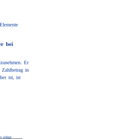
 Elemente
r bei
orzunehmen. Er
r Zahlbetrag in
er ist, ist
b eine