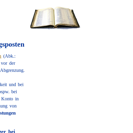
gsposten
n
(Abk.:
 vor der
e Abgrenzung.
keit und bei
bspw. bei
 Konto in
zung von
stungen
er bei