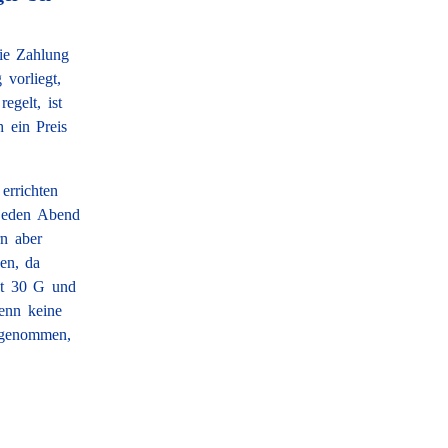
ie Zahlung
vorliegt,
egelt, ist
h ein Preis
errichten
 jeden Abend
rn aber
en, da
ägt 30 G und
enn keine
rgenommen,