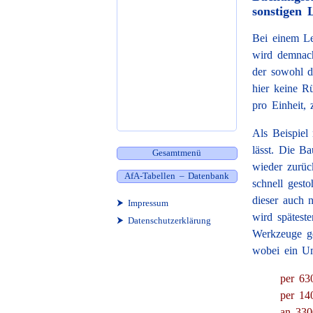
sonstigen 
Bei einem Le
wird demnach
der sowohl d
hier keine Rü
pro Einheit, 
Als Beispiel
lässt. Die B
Gesamtmenü
wieder zurüc
AfA-Tabellen – Datenbank
schnell gest
dieser auch 
⮞ Impressum
wird spätest
⮞ Datenschutzerklärung
Werkzeuge g
wobei ein U
per 63
per 14
an 330