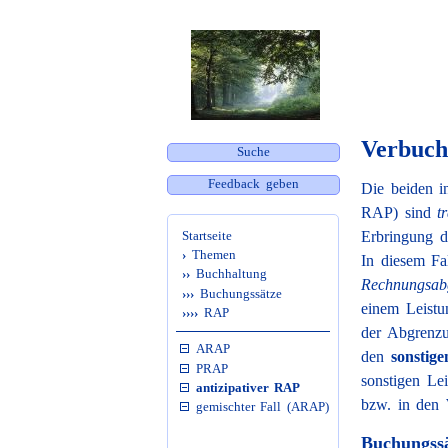
Verbuch
Suche
Feedback geben
Die beiden i
RAP) sind
t
Startseite
Erbringung d
›
Themen
In diesem Fa
››
Buchhaltung
Rechnungsab
›››
Buchungssätze
einem Leistu
››››
RAP
der Abgrenzu
ARAP
den
sonstig
PRAP
sonstigen Le
antizipativer RAP
bzw. in den
gemischter Fall (ARAP)
Buchungssä