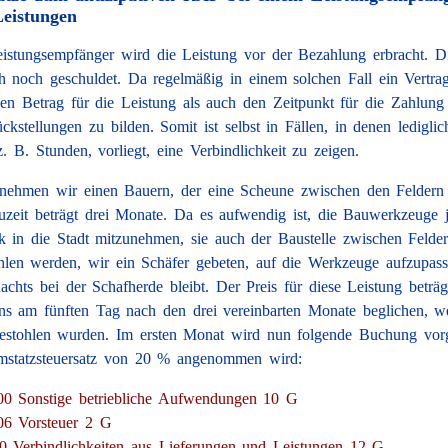
Leistungen
istungsempfänger wird die Leistung vor der Bezahlung erbracht. D
 noch geschuldet. Da regelmäßig in einem solchen Fall ein Vertrag 
en Betrag für die Leistung als auch den Zeitpunkt für die Zahlung r
ckstellungen zu bilden. Somit ist selbst in Fällen, in denen lediglic
z. B. Stunden, vorliegt, eine Verbindlichkeit zu zeigen.
 nehmen wir einen Bauern, der eine Scheune zwischen den Feldern 
auzeit beträgt drei Monate. Da es aufwendig ist, die Bauwerkzeuge
k in die Stadt mitzunehmen, sie auch der Baustelle zwischen Felde
ohlen werden, wir ein Schäfer gebeten, auf die Werkzeuge aufzupass
nachts bei der Schafherde bleibt. Der Preis für diese Leistung betr
ens am fünften Tag nach den drei vereinbarten Monate beglichen, w
estohlen wurden. Im ersten Monat wird nun folgende Buchung vo
mstatzsteuersatz von 20 % angenommen wird:
00 Sonstige betriebliche Aufwendungen 10 G
06 Vorsteuer 2 G
0 Verbindlichkeiten aus Lieferungen und Leistungen 12 G