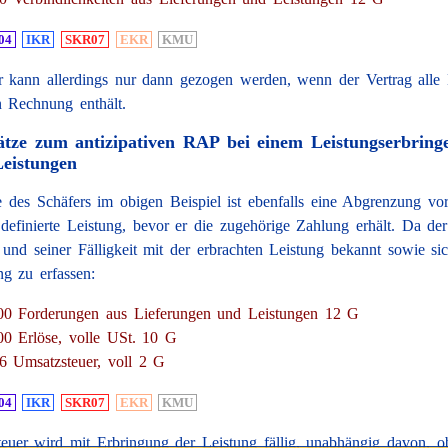
04
IKR
SKR07
EKR
KMU
r kann allerdings nur dann gezogen werden, wenn der Vertrag alle
n Rechnung enthält.
tze zum antizipativen RAP bei einem Leistungserbringe
Leistungen
e des Schäfers im obigen Beispiel ist ebenfalls eine Abgrenzung v
 definierte Leistung, bevor er die zugehörige Zahlung erhält. Da de
und seiner Fälligkeit mit der erbrachten Leistung bekannt sowie sich
ng zu erfassen:
00 Forderungen aus Lieferungen und Leistungen 12 G
00 Erlöse, volle USt. 10 G
6 Umsatzsteuer, voll 2 G
04
IKR
SKR07
EKR
KMU
euer wird mit Erbringung der Leistung fällig, unabhängig davon, o