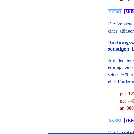
SKR03
SKR
Die Vorsteue
einer gültige
Buchungssä
sonstigen 
Auf der Seit
erbringt eine
seiner Höher 
eine Forderu
per 12
per 44
an 380
SKR03
SKR
Die Umsatzst